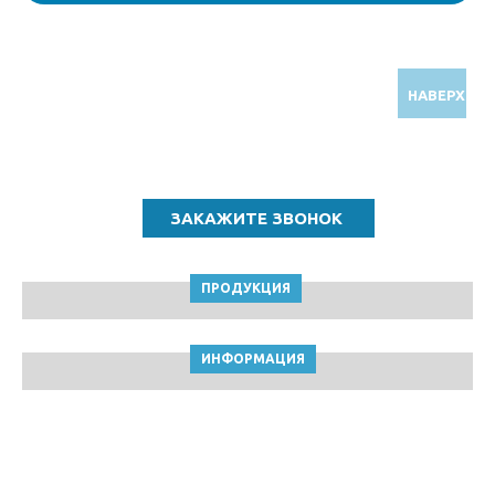
НАВЕРХ
Звоните по бесплатному номеру
8 (800) 5000 964
ПРОДУКЦИЯ
ИНФОРМАЦИЯ
ТПК Клейкие ленты © Самара, 2010-2026
Пользовательское соглашение