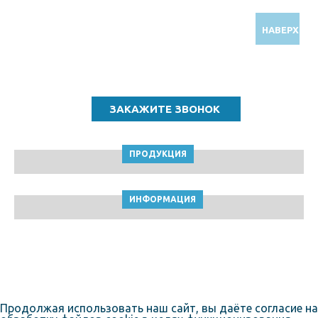
НАВЕРХ
Звоните по бесплатному номеру
8 (800) 5000 964
ПРОДУКЦИЯ
ИНФОРМАЦИЯ
ТПК Клейкие ленты © Самара, 2010-2026
Пользовательское соглашение
Продолжая использовать наш сайт, вы даёте согласие на